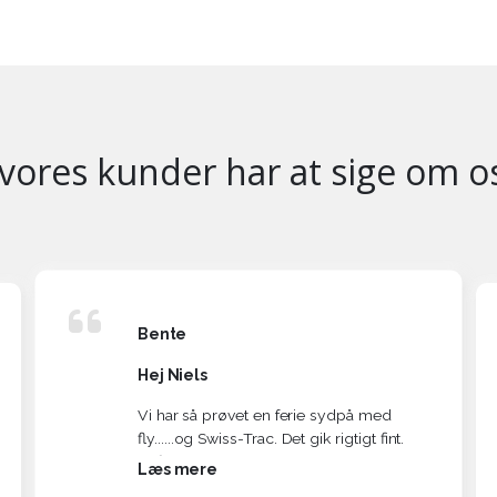
vores kunder har at sige om o
Bente
Hej Niels
Vi har så prøvet en ferie sydpå med
fly......og Swiss-Trac. Det gik rigtigt fint.
Vi fløj fra Hamborg til Fuerteventura.
Læs mere
Man skal selvfølgelig komme i god tid.