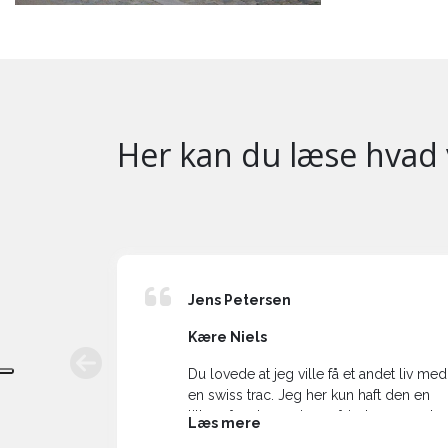
Her kan du læse hvad 
Jens Petersen
Kære Niels
r næsten
Du lovede at jeg ville få et andet liv med
en
en swiss trac. Jeg her kun haft den en
etto, og
lille måned, men jeg må indrømme, at
Læs mere
. Sikke en
mit liv har ændret sig når jeg tænker på