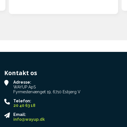
Jeg havde kontaktet EasyJet både pr.
Telefon og mail, og de forsikrede mig
om, at alt var i orden og at
lufthavnspersonalet var helt klar til at
modtage min Swiss-Trac. Det var nok
lidt overdrevet, for både fra Hamborg
og fra Fuerteventura lignede personalet
nogle, der for første gang så en ufo.
Efter lidt snak frem og tilbage lykkedes
det dog begge veje.
Og sikke meget opmærksomhed jeg fik
Kontakt os
hele ugen !!! Ja det var nok ikke så
meget mig som Swiss-Trac'en. Stort set
Adresse:
alle der kom forbi mig nærmest
WAYUP ApS
gloede, og en englænder kom hen og
Fyrmestervænget 19, 6710 Esbjerg V
stillede en masse spørgsmål. Han
Telefon:
havde en mor i kørestol og kunne godt
20 40 63 18
se, hvor smart det ville være. Man får
virkelig lyst til at udbrede kendskabet til
Email:
Swiss-Trac, fordi den er så smart på
info@wayup.dk
mange måder.