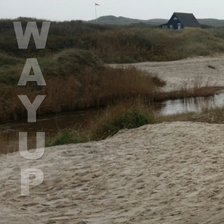
Gå
til
hovedindhold