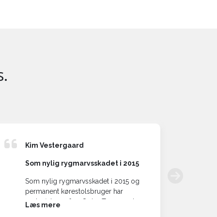
s.
Kim Vestergaard
Fe
Som nylig rygmarvsskadet i 2015
He
Som nylig rygmarvsskadet i 2015 og
Vi
permanent kørestolsbruger har
fl
anskaffelsen af en Swiss Trac været en
fl
Læs mere
L
kæmpe fornøjelse. Samtidig har min
sk