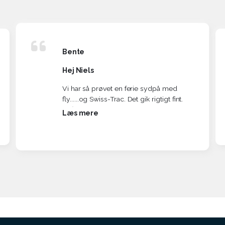
Bente
Hej Niels
Vi har så prøvet en ferie sydpå med
fly......og Swiss-Trac. Det gik rigtigt fint.
Vi fløj fra Hamborg til Fuerteventura.
Læs mere
Man skal selvfølgelig komme i god tid.
Jeg havde kontaktet EasyJet både pr.
Telefon og mail, og de forsikrede mig
om, at alt var i orden og at
lufthavnspersonalet var helt klar til at
modtage min Swiss-Trac. Det var nok
lidt overdrevet, for både fra Hamborg
og fra Fuerteventura lignede personalet
nogle, der for første gang så en ufo.
Efter lidt snak frem og tilbage lykkedes
det dog begge veje.