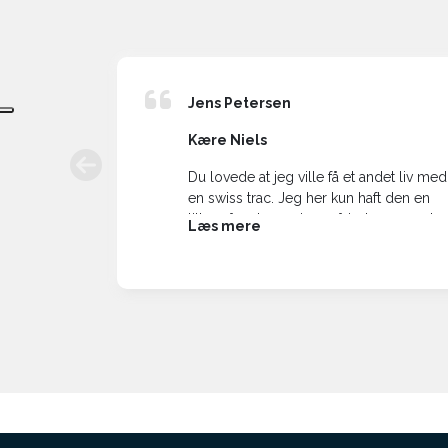
Jens Petersen
Kære Niels
r næsten
Du lovede at jeg ville få et andet liv med
en
en swiss trac. Jeg her kun haft den en
etto, og
lille måned, men jeg må indrømme, at
Læs mere
. Sikke en
mit liv har ændret sig når jeg tænker på
n er meget
at tá en tur ud i naturen, samt længere
g først
ture i byområder.
fra
Især turen til Folkemøde på Bornholm
var en øjenåbner. Byen er næsten
umulig at komme rundt i, i en alm
kørestil, men med min swiss trac er det
en ren svir.
Nu vil ferieture ikke længere være
afhængig af at der ikke er op-og-ned