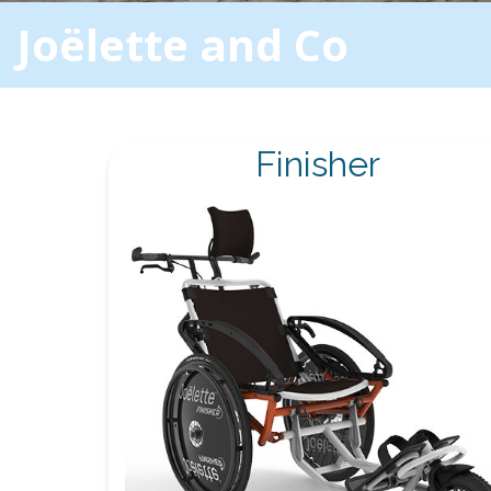
Joëlette and Co
Finisher