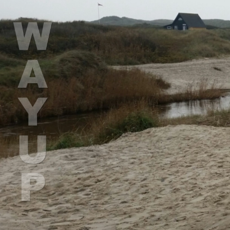
Gå
til
hovedindhold