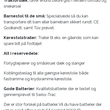
Traktordæk:
Giver endnu bedre grib i terræn/offroad og
snekørsel
Barnestol til de små:
Specialsæde så du kan
transportere dit barn eller barnebarn sikkert rundt. CE
Godkendt, samt Tüv prøvet.
Kørestolstrailer:
Trailer til eks. en gående, som kan
spare lidt på fodtøjet
Alt i reservedele:
Forlygtepærer og småskruer, dæk og slanger
Koblingsbeslag til alle gængse kørestole: både
fastramme og krydsramme kørestole.
Gode Batterier:
Kvalitetsbatterier der er testet og
gennemprøvet til Swiss-Trac
Der er stor forskel på batterier. Vil du have batterier der