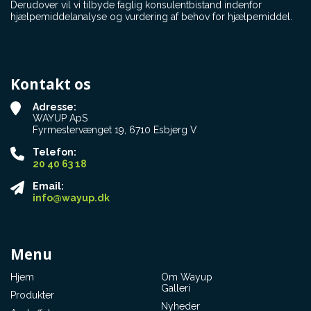
Derudover vil vi tilbyde faglig konsulentbistand indenfor
stærke mennesker er absolut en fordel.
hjælpemiddelanalyse og vurdering af behov for hjælpemiddel.
Jeg er, som du nok kan forstå, bare så glad for, at
det lykkedes mig at få en Swiss-Trac. Jeg bruger
den ikke hver dag, men min gangfunktion bliver
hele tiden dårligere. Så det vil helt sikkert blive
Kontakt os
mere og mere. Og jeg nyder turene i naturen.
Adresse:
Håber alt er vel hos dig.
WAYUP ApS
Hilsen Bente - fra Gl.Rye
Fyrmestervænget 19, 6710 Esbjerg V
Telefon:
20 40 63 18
Email:
info@wayup.dk
Menu
Hjem
Om Wayup
Galleri
Produkter
Nyheder