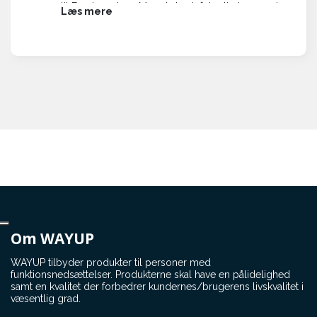
til Fuerteventura. Man skal selvfølgelig komme i
Læs mere
god tid. Jeg havde kontaktet EasyJet både pr.
Telefon og mail, og de forsikrede mig om, at alt
var i orden og at lufthavnspersonalet var helt klar
til at modtage min Swiss-Trac. Det var nok lidt
overdrevet, for både fra Hamborg og fra
Fuerteventura lignede personalet nogle, der for
første gang så en ufo. Efter lidt snak frem og
tilbage lykkedes det dog begge veje.
Og sikke meget opmærksomhed jeg fik hele ugen
!!! Ja det var nok ikke så meget mig som Swiss-
Trac'en. Stort set alle der kom forbi mig nærmest
gloede, og en englænder kom hen og stillede en
masse spørgsmål. Han havde en mor i kørestol
og kunne godt se, hvor smart det ville være. Man
Om WAYUP
får virkelig lyst til at udbrede kendskabet til Swiss-
Trac, fordi den er så smart på mange måder.
WAYUP tilbyder produkter til personer med
funktionsnedsættelser. Produkterne skal have en pålidelighed
Vi var af sted hele familien - børn, svigerbørn og
samt en kvalitet der forbedrer kundernes/brugerens livskvalitet i
barnebarn, plus min søster. Så det var ikke noget
væsentlig grad.
problem, at få den op i den lejede bil. Unge