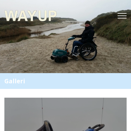
Gå
til
hovedindhold
Galleri