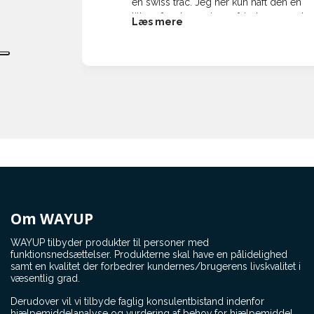
en
en swiss trac. Jeg her kun haft den en
etto, og
lille måned, men jeg må indrømme, at
Læs mere
. Sikke en
mit liv har ændret sig når jeg tænker på
n er meget
at tá en tur ud i naturen, samt længere
g først
ture i byområder.
fra
Især turen til Folkemøde på Bornholm
var en øjenåbner. Byen er næsten
umulig at komme rundt i, i en alm
kørestil, men med min swiss trac er det
en ren svir.
Nu vil ferieture ikke længere være
afhængig af at der ikke er op-og-ned
hvis ferien afholdes.
Og lige til sidst bør jeg rose min
sagsbehandler for at sagsbehandle på
Om WAYUP
én enkelt arbejdsdag, med det rigtig
resultat, et stk. swiss trac bevilliget.
WAYUP tilbyder produkter til personer med
funktionsnedsættelser. Produkterne skal have en pålidelighed
Hilsen Jens Petersen, Abild, Tønder
samt en kvalitet der forbedrer kundernes/brugerens livskvalitet i
væsentlig grad.
Derudover vil vi tilbyde faglig konsulentbistand indenfor
hjælpemiddelanalyse og vurdering af behov for hjælpemiddel.