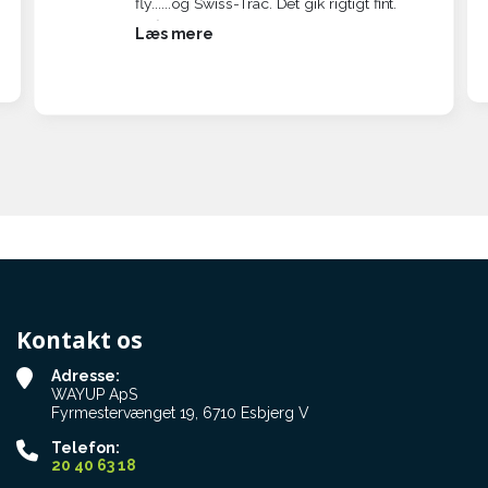
fly......og Swiss-Trac. Det gik rigtigt fint.
Vi fløj fra Hamborg til Fuerteventura.
Læs mere
Man skal selvfølgelig komme i god tid.
Jeg havde kontaktet EasyJet både pr.
Telefon og mail, og de forsikrede mig
om, at alt var i orden og at
lufthavnspersonalet var helt klar til at
modtage min Swiss-Trac. Det var nok
lidt overdrevet, for både fra Hamborg
og fra Fuerteventura lignede personalet
nogle, der for første gang så en ufo.
Efter lidt snak frem og tilbage lykkedes
det dog begge veje.
Og sikke meget opmærksomhed jeg fik
Kontakt os
hele ugen !!! Ja det var nok ikke så
meget mig som Swiss-Trac'en. Stort set
Adresse:
alle der kom forbi mig nærmest
WAYUP ApS
gloede, og en englænder kom hen og
Fyrmestervænget 19, 6710 Esbjerg V
stillede en masse spørgsmål. Han
Telefon:
havde en mor i kørestol og kunne godt
20 40 63 18
se, hvor smart det ville være. Man får