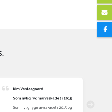
s.
Kim Vestergaard
Fe
Som nylig rygmarvsskadet i 2015
He
Som nylig rygmarvsskadet i 2015 og
Vi