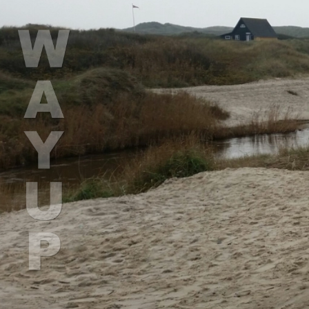
Gå
til
hovedindhold